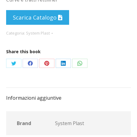
Scarica Catalogo
Categoria:
System Plast
Share this book
Condividi
Condividi
Condividi
Condividi
Condividi
su
su
su
su
su
Twitter
Facebook
Pinterest
LinkedIn
WhatsApp
Informazioni aggiuntive
Brand
System Plast