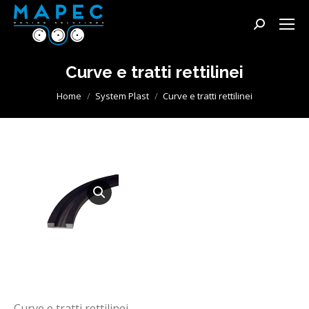
Cerca:
Curve e tratti rettilinei
Tu sei qui:
Home
System Plast
Curve e tratti rettilinei
Curve e tratti rettilinei