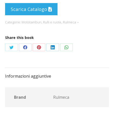
Scarica Catalogo
Categorie:
Mototamburi
,
Rulli e ruote
,
Rulmeca
Share this book
Condividi
Condividi
Condividi
Condividi
Condividi
su
su
su
su
su
Twitter
Facebook
Pinterest
LinkedIn
WhatsApp
Informazioni aggiuntive
Brand
Rulmeca