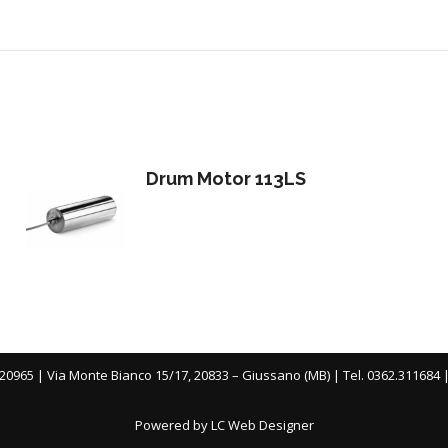
Drum Motor 113LS
20965 | Via Monte Bianco 15/17, 20833 – Giussano (MB) | Tel. 0362.311684 
Powered by LC Web Designer