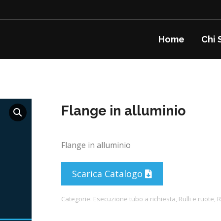
Home
Chi 
Flange in alluminio
Flange in alluminio
Scarica Catalogo
Categorie:
Esecuzione tubo a richiesta
,
Rulli e ruote
,
R