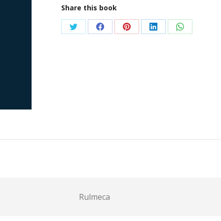
Share this book
Condividi
Condividi
Condividi
Condividi
Condividi
su
su
su
su
su
Twitter
Facebook
Pinterest
LinkedIn
WhatsApp
Rulmeca