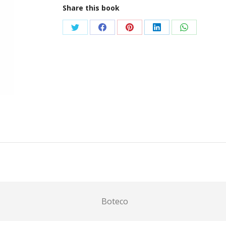
Share this book
Condividi
Condividi
Condividi
Condividi
Condividi
su
su
su
su
su
Twitter
Facebook
Pinterest
LinkedIn
WhatsApp
Boteco