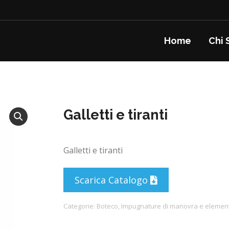
Home
Chi 
Galletti e tiranti
Galletti e tiranti
Scarica Catalogo
Categorie:
Boteco
,
Impugnature di manovra e elementi