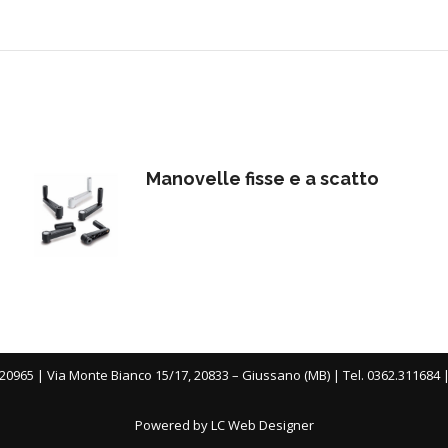
Manovelle fisse e a scatto
20965 | Via Monte Bianco 15/17, 20833 – Giussano (MB) | Tel. 0362.311684 
Powered by LC Web Designer