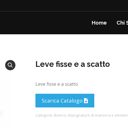
Home
Chi 
Leve fisse e a scatto
Leve fisse e a scatto
Scarica Catalogo
Categorie:
Boteco
,
Impugnature di manovra e elementi