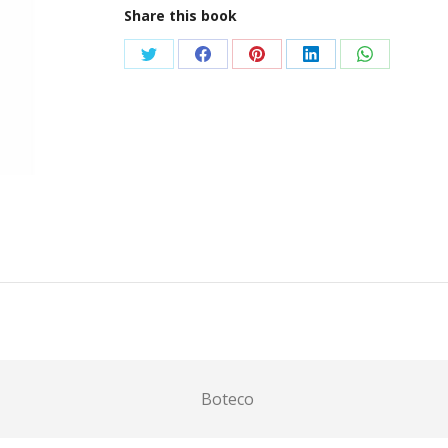
Share this book
Condividi
Condividi
Condividi
Condividi
Condividi
su
su
su
su
su
Twitter
Facebook
Pinterest
LinkedIn
WhatsApp
Boteco