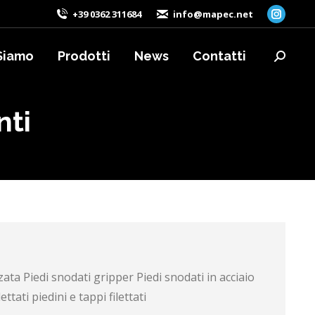
+39 0362 311684
info@mapec.net
Instag
page
Siamo
Prodotti
News
Contatti
opens
Cerca:
in
new
nti
windo
ta Piedi snodati gripper Piedi snodati in acciaio
tati piedini e tappi filettati