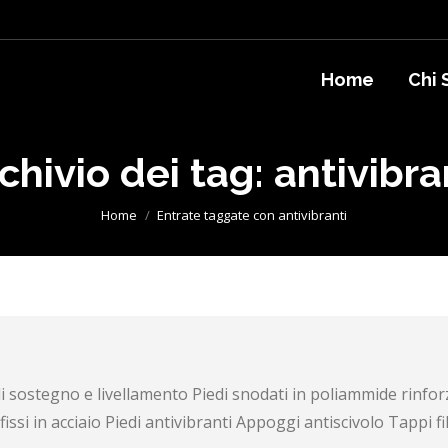
Home
Chi 
chivio dei tag:
antivibra
Tu sei qui:
Home
Entrate taggate con antivibranti
sostegno e livellamento Piedi snodati in poliammide rinforza
ssi in acciaio Piedi antivibranti Appoggi antiscivolo Tappi filet