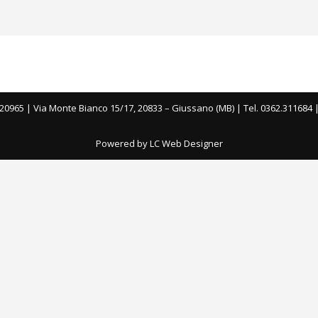
20965 | Via Monte Bianco 15/17, 20833 – Giussano (MB) | Tel. 0362.311684 
Powered by LC Web Designer