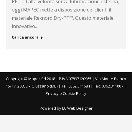
PET ad alta velocità senza lubrificazione esterna,
oggi MAPEC mette a disposizione dei clienti il
materiale Rexnord Dry-PT™. Questo materiale
innovativo…
Carica ancora
Copyright © Mapec Srl 2018 | P.IVA 07897120965 | Via Monte Bianco
15/17, 20833 – Giussano (MB) | Tel. 0362.311684 | Fax. 0362.311007 |
Privacy e Cookie Policy
Powered by LC Web Designer