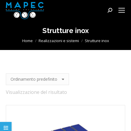
Cerca:
Strutture inox
Tu sei qui:
Home
Realizzazioni e sistemi
Strutture inox
Visualizzazione del risultato