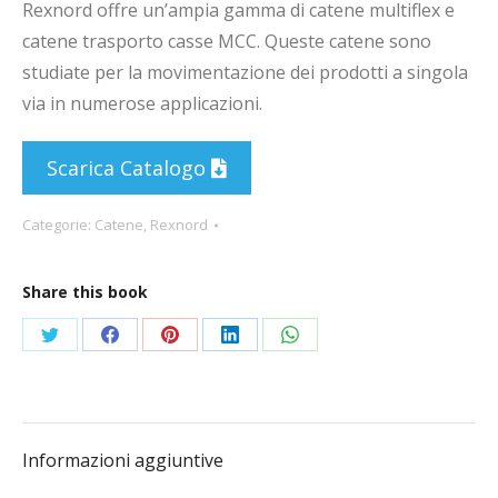
Rexnord offre un’ampia gamma di catene multiflex e
catene trasporto casse MCC. Queste catene sono
studiate per la movimentazione dei prodotti a singola
via in numerose applicazioni.
Scarica Catalogo
Categorie:
Catene
,
Rexnord
Share this book
Condividi
Condividi
Condividi
Condividi
Condividi
su
su
su
su
su
Twitter
Facebook
Pinterest
LinkedIn
WhatsApp
Informazioni aggiuntive