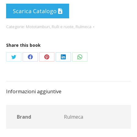
Scarica Catalogo
Categorie:
Mototamburi
,
Rulli e ruote
,
Rulmeca
Share this book
Condividi
Condividi
Condividi
Condividi
Condividi
su
su
su
su
su
Twitter
Facebook
Pinterest
LinkedIn
WhatsApp
Informazioni aggiuntive
Brand
Rulmeca