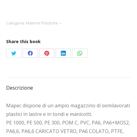
Categoria:
Materie Plastiche
Share this book
Condividi
Condividi
Condividi
Condividi
Condividi
su
su
su
su
su
Twitter
Facebook
Pinterest
LinkedIn
WhatsApp
Descrizione
Mapec dispone di un ampio magazzino di semilavorati
plastici in lastre e in tondi e manicotti.
PE 1000, PE 500, PE 300, POM C, PVC, PA6, PA6+MOS2,
PA6,6, PA6,6 CARICATO VETRO, PA6 COLATO, PTFE,