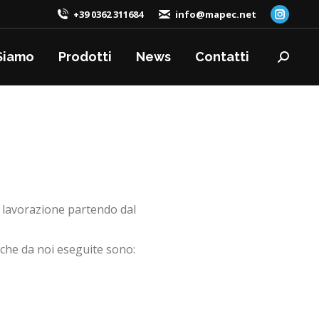
+39 0362 311684
info@mapec.net
Instag
page
Siamo
Prodotti
News
Contatti
opens
Cerca:
in
new
windo
i lavorazione partendo dal
tiche da noi eseguite sono: