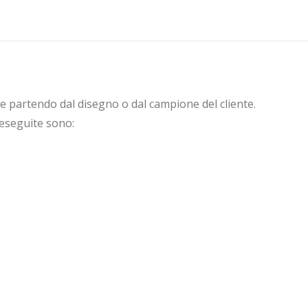
su
su
su
su
su
Twitter
Facebook
Pinterest
LinkedIn
WhatsApp
ne partendo dal disegno o dal campione del cliente.
 eseguite sono: