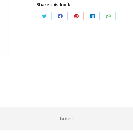
Share this book
Condividi
Condividi
Condividi
Condividi
Condividi
su
su
su
su
su
Twitter
Facebook
Pinterest
LinkedIn
WhatsApp
Boteco