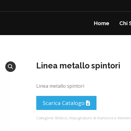
Home
Chi 
Linea metallo spintori
Linea metallo spintori
Scarica Catalogo
Categorie:
Boteco
,
Impugnature di manovra e elementi