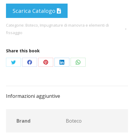
Scarica Catalogo
Categorie:
Boteco
,
Impugnature di manovra e elementi di
fissaggio
Share this book
Condividi
Condividi
Condividi
Condividi
Condividi
su
su
su
su
su
Twitter
Facebook
Pinterest
LinkedIn
WhatsApp
Informazioni aggiuntive
Brand
Boteco