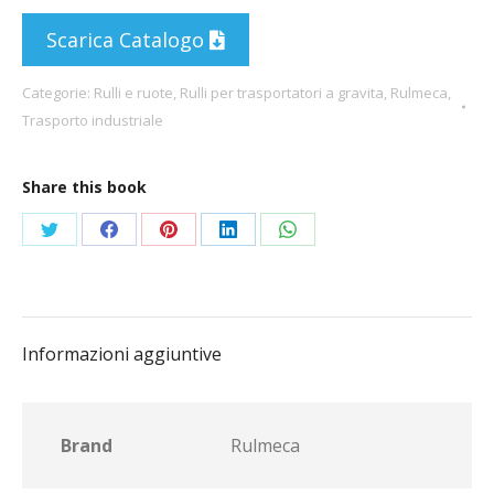
Scarica Catalogo
Categorie:
Rulli e ruote
,
Rulli per trasportatori a gravita
,
Rulmeca
,
Trasporto industriale
Share this book
Condividi
Condividi
Condividi
Condividi
Condividi
su
su
su
su
su
Twitter
Facebook
Pinterest
LinkedIn
WhatsApp
Informazioni aggiuntive
Brand
Rulmeca